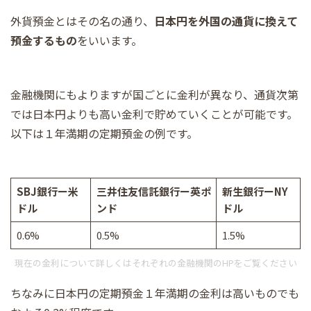
外貨預金とはその名の通り、
日本円を外国の通貨に換えて
預金するもの
をいいます。
金融機関にもよりますが国ごとに金利が異なり、通貨次第
では日本円よりも高い金利で貯めていくことが可能です。
以下は１年満期の定期預金の例です。
SBJ銀行ー米
三井住友信託銀行ー英ポ
新生銀行ーNY
ドル
ンド
ドル
0.6%
0.5%
1.5%
現在の金利について詳しくはそれぞれの金融機関のHPをご覧ください
ちなみに日本円の定期預金１年満期の金利は高いものでも